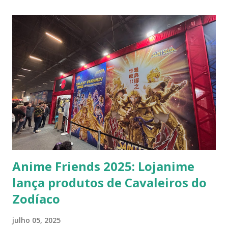
Marin, Aiolos (com a Armadura de Ouro e com a urna da
armadura e Saori bebê) e Shura. Eles podem ser comprados
de forma sortida ou a coleção completa, com valores ainda
a serem confirmados. Você pode garantir a sua pré-venda
no site da Akiba Station . O Anime Friends acontece de 3 a 6
de julho no Distrito Anhembi, em São Paulo, e reúne
diversas atrações para os fã de cultura oriental. Você ainda
pode adquirir seu ingresso aqui .
Anime Friends 2025: Lojanime
lança produtos de Cavaleiros do
Zodíaco
julho 05, 2025