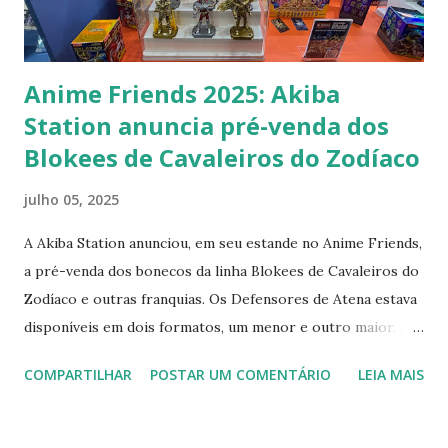
Anime Friends 2025: Akiba
Station anuncia pré-venda dos
Blokees de Cavaleiros do Zodíaco
julho 05, 2025
A Akiba Station anunciou, em seu estande no Anime Friends,
a pré-venda dos bonecos da linha Blokees de Cavaleiros do
Zodíaco e outras franquias. Os Defensores de Atena estava
disponíveis em dois formatos, um menor e outro maior. A
linha maior, Champion Class, conta com Seiya, Aiolos, Aiolia,
COMPARTILHAR
POSTAR UM COMENTÁRIO
LEIA MAIS
Mu e Milo, baseados no mangá. Miolos custará R$219,99,
enquanto os demais custarão R$199,99. A linha menor,
Galaxy Version, conta com Seiya, Shun, Ikki, Jabu, Cassius,